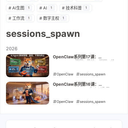
#
AI生图
#
AI
#
技术科普
1
1
1
#
工作流
#
数字主权
1
1
sessions_spawn
2026
OpenClaw系列第17课：
subagents 管理 - 监控、干预、终
止
OpenClaw
sessions_spawn
subagents
多 Agent
自动化
OpenClaw系列第16课：
sessions_spawn - 怎么派生子
2026-05-07
Agent
OpenClaw
sessions_spawn
subagents
多 Agent
自动化
2026-05-06