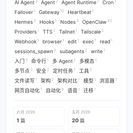
3
2
1
1
AI Agent
Agent
Agent Runtime
Cron
1
10
1
Failover
Gateway
Heartbeat
2
1
3
43
Hermes
Hooks
Nodes
OpenClaw
1
2
1
2
Providers
TTS
Tailnet
Tailscale
1
1
1
1
1
Webhook
browser
edit
exec
read
2
2
1
sessions_spawn
subagents
write
3
1
2
1
入门
命令行
多 Agent
多模态
3
2
1
5
多节点
安全
定时任务
工具
1
2
1
1
1
文件读写
架构
架构对比
模型
浏览器
1
8
1
1
网页自动化
自动化
语音
迁移
六月 2026
五月 2026
1
20
篇
篇