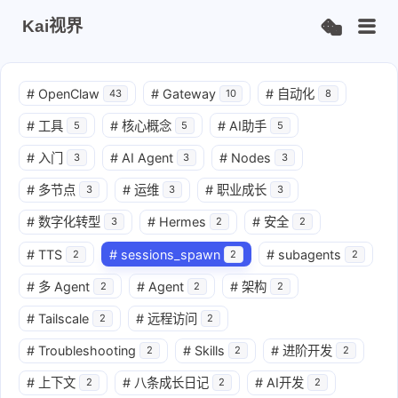
Kai视界
#
OpenClaw
#
Gateway
#
自动化
43
10
8
#
工具
#
核心概念
#
AI助手
5
5
5
#
入门
#
AI Agent
#
Nodes
3
3
3
#
多节点
#
运维
#
职业成长
3
3
3
#
数字化转型
#
Hermes
#
安全
3
2
2
#
TTS
#
sessions_spawn
#
subagents
2
2
2
#
多 Agent
#
Agent
#
架构
2
2
2
#
Tailscale
#
远程访问
2
2
#
Troubleshooting
#
Skills
#
进阶开发
2
2
2
#
上下文
#
八条成长日记
#
AI开发
2
2
2