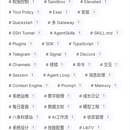
#
权限控制
#
Sandbox
#
Elevated
1
1
1
#
Tool Policy
#
Exec
#
安装
1
1
1
#
Quickstart
#
多 Gateway
1
1
#
SSH Tunnel
#
AgentSkills
#
SKILL.md
1
1
1
#
Plugins
#
SDK
#
TypeScript
1
1
1
#
Telegram
#
Signal
#
Discord
1
1
1
#
Channels
#
排错
#
命令
#
交互
1
1
1
1
#
Session
#
Agent Loop
#
消息处理
1
1
1
#
Context Engine
#
Prompt
#
Memory
1
1
1
#
系统运维
#
数字助理
#
成长日记
1
1
1
#
每日复盘
#
数据主权
#
模型工程
1
1
1
#
八条科普站
#
AI工作流
#
状态管理
1
1
1
#
系统设计
#
技能配置
#
LibTV
1
1
1