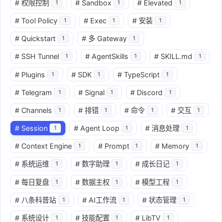
#
权限控制
#
Sandbox
#
Elevated
1
1
1
#
Tool Policy
#
Exec
#
安装
1
1
1
#
Quickstart
#
多 Gateway
1
1
#
SSH Tunnel
#
AgentSkills
#
SKILL.md
1
1
1
#
Plugins
#
SDK
#
TypeScript
1
1
1
#
Telegram
#
Signal
#
Discord
1
1
1
#
Channels
#
排错
#
命令
#
交互
1
1
1
1
#
Session
#
Agent Loop
#
消息处理
1
1
1
#
Context Engine
#
Prompt
#
Memory
1
1
1
#
系统运维
#
数字助理
#
成长日记
1
1
1
#
每日复盘
#
数据主权
#
模型工程
1
1
1
#
八条科普站
#
AI工作流
#
状态管理
1
1
1
#
系统设计
#
技能配置
#
LibTV
1
1
1