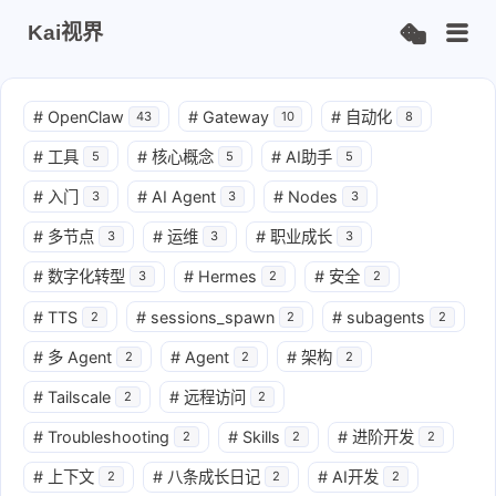
Kai视界
#
OpenClaw
#
Gateway
#
自动化
43
10
8
#
工具
#
核心概念
#
AI助手
5
5
5
#
入门
#
AI Agent
#
Nodes
3
3
3
#
多节点
#
运维
#
职业成长
3
3
3
#
数字化转型
#
Hermes
#
安全
3
2
2
#
TTS
#
sessions_spawn
#
subagents
2
2
2
#
多 Agent
#
Agent
#
架构
2
2
2
#
Tailscale
#
远程访问
2
2
#
Troubleshooting
#
Skills
#
进阶开发
2
2
2
#
上下文
#
八条成长日记
#
AI开发
2
2
2