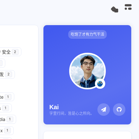
吃饱了才有力气干活
#
安全
2
开发
2
te
1
Kai
s
1
字里行间，皆是心之所向。
dia
1
x
1