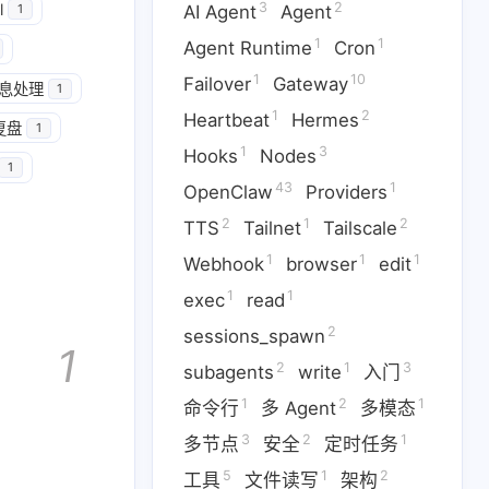
3
2
l
AI Agent
Agent
1
1
1
Agent Runtime
Cron
1
10
Failover
Gateway
息处理
1
1
2
Heartbeat
Hermes
1
1
10
Cron
Failover
Gateway
复盘
1
1
3
Hooks
Nodes
1
3
43
1
odes
OpenClaw
Providers
43
1
OpenClaw
Providers
2
1
2
TTS
Tailnet
Tailscale
1
1
1
1
ook
browser
edit
exec
1
1
1
Webhook
browser
edit
2
1
3
1
ts
write
入门
命令行
1
1
exec
read
2
1
5
1
定时任务
工具
文件读写
2
sessions_spawn
1
2
1
3
subagents
write
入门
1
8
1
网页自动化
自动化
语音
1
2
1
命令行
多 Agent
多模态
3
2
1
多节点
安全
定时任务
5
1
2
工具
文件读写
架构