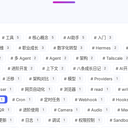
#
工具
#
核心概念
#
AI助手
#
入门
5
5
5
3
维
#
职业成长
#
数字化转型
#
Hermes
3
3
3
2
#
多 Agent
#
Agent
#
架构
#
Tailscale
2
2
2
2
2
#
进阶开发
#
上下文
#
八条成长日记
#
AI
2
2
2
#
迁移
#
架构对比
#
模型
#
Providers
1
1
1
1
ser
#
网页自动化
#
浏览器
#
read
#
wri
1
1
1
1
#
Cron
#
定时任务
#
Webhook
#
Hook
1
1
1
1
QR
#
进阶使用
#
Camera
#
Audio
#
Me
1
1
1
1
更新
#
日志
#
调试
#
权限控制
#
Sandbo
1
1
1
1