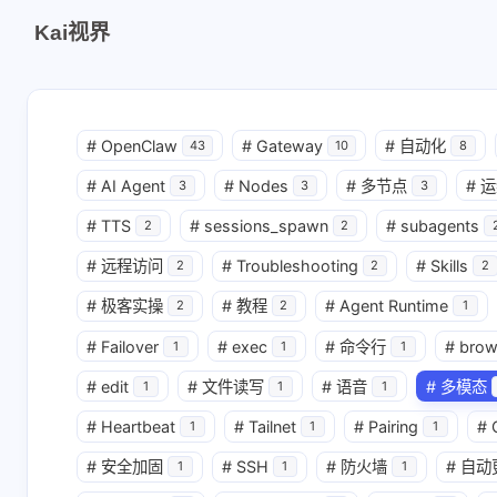
Kai视界
#
OpenClaw
#
Gateway
#
自动化
43
10
8
#
AI Agent
#
Nodes
#
多节点
#
运
3
3
3
#
TTS
#
sessions_spawn
#
subagents
2
2
#
远程访问
#
Troubleshooting
#
Skills
2
2
2
#
极客实操
#
教程
#
Agent Runtime
2
2
1
#
Failover
#
exec
#
命令行
#
brow
1
1
1
#
edit
#
文件读写
#
语音
#
多模态
1
1
1
#
Heartbeat
#
Tailnet
#
Pairing
#
1
1
1
#
安全加固
#
SSH
#
防火墙
#
自动
1
1
1