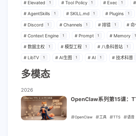
#
Elevated
#
Tool Policy
#
Exec
#
1
1
1
互动
最新评论
#
AgentSkills
#
SKILL.md
#
Plugins
1
1
1
#
Discord
#
Channels
#
排错
#
命
1
1
1
正在加载中...
#
Context Engine
#
Prompt
#
Memory
1
1
1
#
数据主权
#
模型工程
#
八条科普站
1
1
1
#
LibTV
#
AI生图
#
AI
#
技术科普
1
1
1
多模态
2026
OpenClaw系列第15课：TT
OpenClaw
工具
TTS
语音
2026-05-04