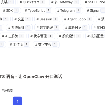
安装
#
Quickstart
#
多 Gateway
#
SSH Tunne
1
1
1
兴趣点
寻找你感兴趣的领域
#
SDK
#
TypeScript
#
Telegram
#
Signal
1
1
1
1
令
#
交互
#
Session
#
Agent Loop
#
消
1
1
1
1
3
2
1
AI Agent
Agent
Agent Runtime
#
系统运维
#
数字助理
#
成长日记
#
每日
1
1
1
#
AI工作流
#
状态管理
#
系统设计
#
技能配置
1
1
1
1
2
1
Heartbeat
Hermes
Hooks
N
#
工作流
#
数字主权
1
1
1
2
1
2
TTS
Tailnet
Tailscale
Webh
1
2
read
sessions_spawn
subagen
2
1
3
多 Agent
多模态
多节点
安全
S 语音 - 让 OpenClaw 开口说话
2
1
1
1
架构
架构对比
模型
浏览器
多模态
1
迁移
1