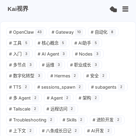
Kai视界
#
OpenClaw
#
Gateway
#
自动化
43
10
8
#
工具
#
核心概念
#
AI助手
5
5
5
#
入门
#
AI Agent
#
Nodes
3
3
3
#
多节点
#
运维
#
职业成长
3
3
3
#
数字化转型
#
Hermes
#
安全
3
2
2
#
TTS
#
sessions_spawn
#
subagents
2
2
2
#
多 Agent
#
Agent
#
架构
2
2
2
#
Tailscale
#
远程访问
2
2
#
Troubleshooting
#
Skills
#
进阶开发
2
2
2
#
上下文
#
八条成长日记
#
AI开发
2
2
2