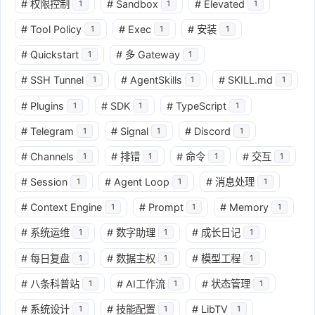
#
权限控制
#
Sandbox
#
Elevated
1
1
1
#
Tool Policy
#
Exec
#
安装
1
1
1
#
Quickstart
#
多 Gateway
1
1
#
SSH Tunnel
#
AgentSkills
#
SKILL.md
1
1
1
#
Plugins
#
SDK
#
TypeScript
1
1
1
#
Telegram
#
Signal
#
Discord
1
1
1
#
Channels
#
排错
#
命令
#
交互
1
1
1
1
#
Session
#
Agent Loop
#
消息处理
1
1
1
#
Context Engine
#
Prompt
#
Memory
1
1
1
#
系统运维
#
数字助理
#
成长日记
1
1
1
#
每日复盘
#
数据主权
#
模型工程
1
1
1
#
八条科普站
#
AI工作流
#
状态管理
1
1
1
#
系统设计
#
技能配置
#
LibTV
1
1
1