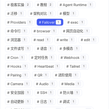
#
极客实操
#
教程
#
Agent Runtime
2
2
1
#
迁移
#
架构对比
#
模型
1
1
1
#
Providers
#
Failover
#
exec
1
1
1
#
命令行
#
browser
#
网页自动化
1
1
1
#
浏览器
#
read
#
write
#
edit
1
1
1
1
#
文件读写
#
语音
#
多模态
1
1
1
#
Cron
#
定时任务
#
Webhook
1
1
1
#
Hooks
#
Heartbeat
#
Tailnet
1
1
1
#
Pairing
#
QR
#
进阶使用
1
1
1
#
Camera
#
Audio
#
Media
1
1
1
#
安全加固
#
SSH
#
防火墙
1
1
1
#
自动更新
#
日志
#
调试
1
1
1