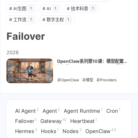
#
AI生图
#
AI
#
技术科普
1
1
1
#
工作流
#
数字主权
1
1
Failover
2026
OpenClaw系列第10课：模型配置
与切换 - providers / failover 到底
怎么理解
OpenClaw
模型
Providers
Failover
2026-04-22
3
2
1
1
AI Agent
Agent
Agent Runtime
Cron
1
10
1
Failover
Gateway
Heartbeat
2
1
3
43
Hermes
Hooks
Nodes
OpenClaw