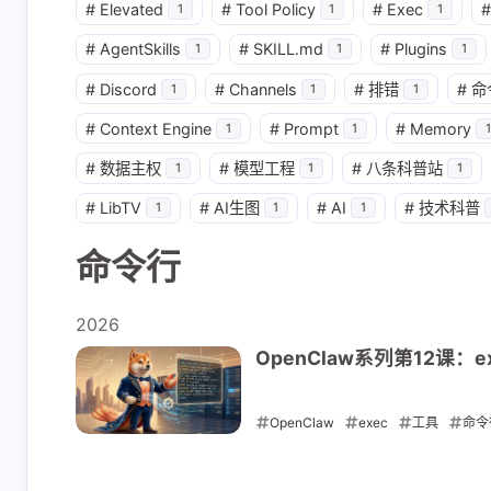
#
Elevated
#
Tool Policy
#
Exec
#
1
1
1
互动
最新评论
#
AgentSkills
#
SKILL.md
#
Plugins
1
1
1
#
Discord
#
Channels
#
排错
#
命
1
1
1
正在加载中...
#
Context Engine
#
Prompt
#
Memory
1
1
1
#
数据主权
#
模型工程
#
八条科普站
1
1
1
#
LibTV
#
AI生图
#
AI
#
技术科普
1
1
1
命令行
2026
OpenClaw系列第12课：e
OpenClaw
exec
工具
命令
2026-05-01