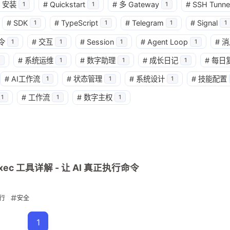
安装
#
Quickstart
#
多 Gateway
#
SSH Tunne
1
1
1
兴趣点
寻找你感兴趣的领域
#
SDK
#
TypeScript
#
Telegram
#
Signal
1
1
1
1
令
#
交互
#
Session
#
Agent Loop
#
消
1
1
1
1
3
2
1
AI Agent
Agent
Agent Runtime
#
系统运维
#
数字助理
#
成长日记
#
每日
1
1
1
#
AI工作流
#
状态管理
#
系统设计
#
技能配置
1
1
1
1
2
1
Heartbeat
Hermes
Hooks
N
#
工作流
#
数字主权
1
1
1
2
1
2
TTS
Tailnet
Tailscale
Webh
1
2
read
sessions_spawn
subagen
2
1
3
多 Agent
多模态
多节点
安全
xec 工具详解 - 让 AI 真正执行命令
2
1
1
1
架构
架构对比
模型
浏览器
行
安全
1
迁移
1