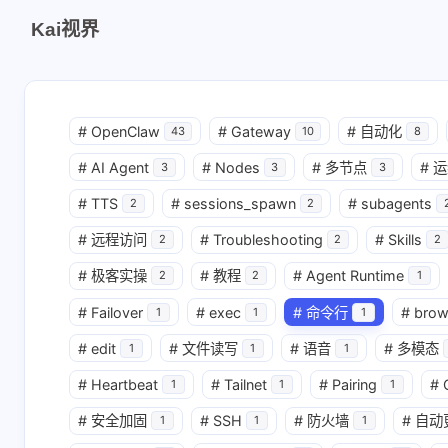
Kai视界
#
OpenClaw
#
Gateway
#
自动化
43
10
8
#
AI Agent
#
Nodes
#
多节点
#
运
3
3
3
#
TTS
#
sessions_spawn
#
subagents
2
2
#
远程访问
#
Troubleshooting
#
Skills
2
2
2
#
极客实操
#
教程
#
Agent Runtime
2
2
1
#
Failover
#
exec
#
命令行
#
brow
1
1
1
#
edit
#
文件读写
#
语音
#
多模态
1
1
1
#
Heartbeat
#
Tailnet
#
Pairing
#
1
1
1
#
安全加固
#
SSH
#
防火墙
#
自动
1
1
1