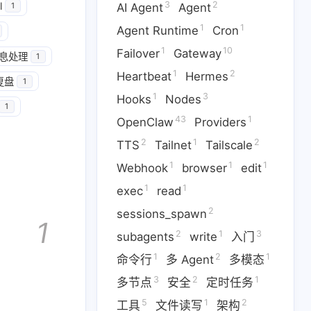
3
2
l
AI Agent
Agent
1
1
1
Agent Runtime
Cron
1
10
Failover
Gateway
息处理
1
1
2
Heartbeat
Hermes
1
1
10
Cron
Failover
Gateway
复盘
1
1
3
Hooks
Nodes
1
3
43
1
odes
OpenClaw
Providers
43
1
OpenClaw
Providers
2
1
2
TTS
Tailnet
Tailscale
1
1
1
1
ook
browser
edit
exec
1
1
1
Webhook
browser
edit
2
1
3
1
ts
write
入门
命令行
1
1
exec
read
2
1
5
1
定时任务
工具
文件读写
2
sessions_spawn
1
2
1
3
subagents
write
入门
1
8
1
网页自动化
自动化
语音
1
2
1
命令行
多 Agent
多模态
3
2
1
多节点
安全
定时任务
5
1
2
工具
文件读写
架构