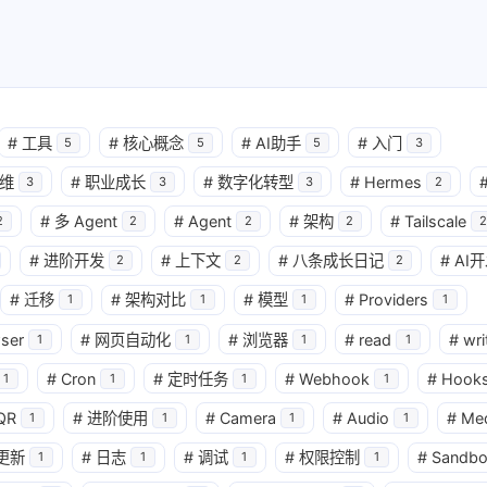
#
工具
#
核心概念
#
AI助手
#
入门
5
5
5
3
维
#
职业成长
#
数字化转型
#
Hermes
3
3
3
2
#
多 Agent
#
Agent
#
架构
#
Tailscale
2
2
2
2
2
#
进阶开发
#
上下文
#
八条成长日记
#
AI
2
2
2
#
迁移
#
架构对比
#
模型
#
Providers
1
1
1
1
ser
#
网页自动化
#
浏览器
#
read
#
wri
1
1
1
1
#
Cron
#
定时任务
#
Webhook
#
Hook
1
1
1
1
QR
#
进阶使用
#
Camera
#
Audio
#
Me
1
1
1
1
更新
#
日志
#
调试
#
权限控制
#
Sandbo
1
1
1
1