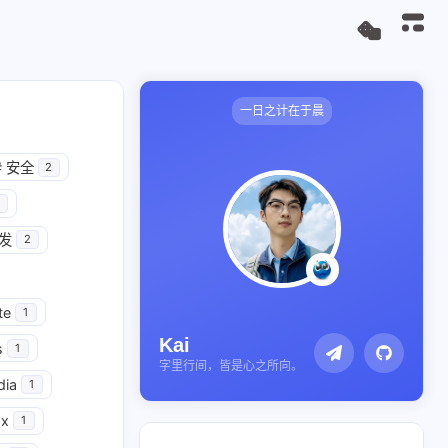
一日之计在于晨
#
安全
2
开发
2
te
1
Kai
s
1
字里行间，皆是心之所向。
dia
1
x
1