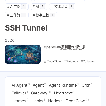
#
AI生图
#
AI
#
技术科普
1
1
1
#
工作流
#
数字主权
1
1
SSH Tunnel
2026
OpenClaw系列第28课：多
Gateway 部署与远程访问
OpenClaw
Gateway
Tailscale
远程访问
多 Gateway
SSH
Tunnel
3
2
1
1
2026-05-15
AI Agent
Agent
Agent Runtime
Cron
1
10
1
Failover
Gateway
Heartbeat
2
1
3
43
Hermes
Hooks
Nodes
OpenClaw