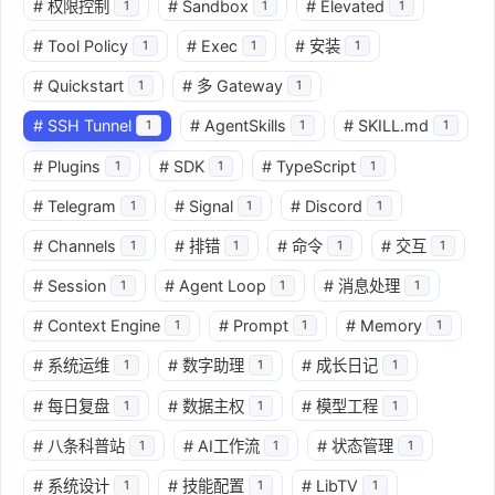
#
权限控制
#
Sandbox
#
Elevated
1
1
1
#
Tool Policy
#
Exec
#
安装
1
1
1
#
Quickstart
#
多 Gateway
1
1
#
SSH Tunnel
#
AgentSkills
#
SKILL.md
1
1
1
#
Plugins
#
SDK
#
TypeScript
1
1
1
#
Telegram
#
Signal
#
Discord
1
1
1
#
Channels
#
排错
#
命令
#
交互
1
1
1
1
#
Session
#
Agent Loop
#
消息处理
1
1
1
#
Context Engine
#
Prompt
#
Memory
1
1
1
#
系统运维
#
数字助理
#
成长日记
1
1
1
#
每日复盘
#
数据主权
#
模型工程
1
1
1
#
八条科普站
#
AI工作流
#
状态管理
1
1
1
#
系统设计
#
技能配置
#
LibTV
1
1
1