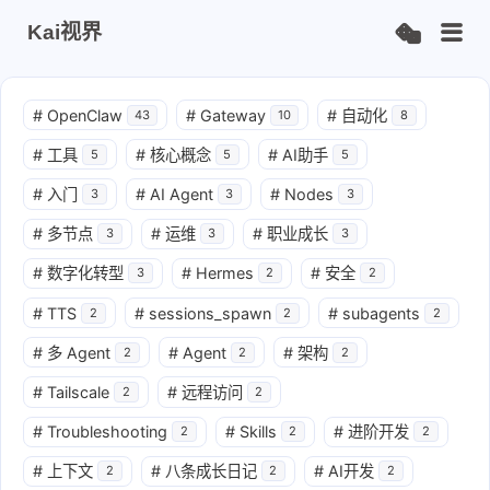
Kai视界
#
OpenClaw
#
Gateway
#
自动化
43
10
8
#
工具
#
核心概念
#
AI助手
5
5
5
#
入门
#
AI Agent
#
Nodes
3
3
3
#
多节点
#
运维
#
职业成长
3
3
3
#
数字化转型
#
Hermes
#
安全
3
2
2
#
TTS
#
sessions_spawn
#
subagents
2
2
2
#
多 Agent
#
Agent
#
架构
2
2
2
#
Tailscale
#
远程访问
2
2
#
Troubleshooting
#
Skills
#
进阶开发
2
2
2
#
上下文
#
八条成长日记
#
AI开发
2
2
2