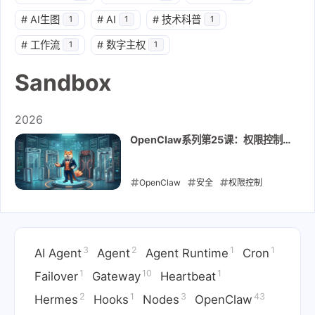
#
AI生图
#
AI
#
技术科普
1
1
1
#
工作流
#
数字主权
1
1
Sandbox
2026
OpenClaw系列第25课：权限控制 -
elevated / sandbox / tool policy
OpenClaw
安全
权限控制
Sandbox
Elevated
Tool Policy
Exec
3
2
1
1
2026-05-12
AI Agent
Agent
Agent Runtime
Cron
1
10
1
Failover
Gateway
Heartbeat
2
1
3
43
Hermes
Hooks
Nodes
OpenClaw