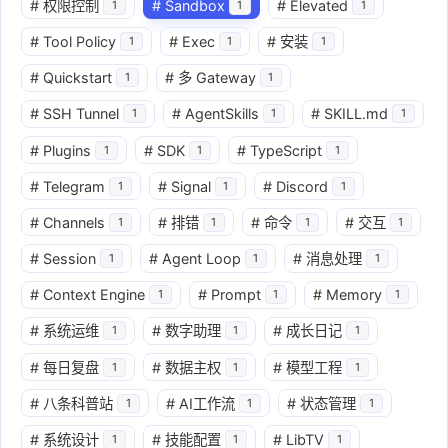
#
权限控制
#
Sandbox
#
Elevated
1
1
1
#
Tool Policy
#
Exec
#
安装
1
1
1
#
Quickstart
#
多 Gateway
1
1
#
SSH Tunnel
#
AgentSkills
#
SKILL.md
1
1
1
#
Plugins
#
SDK
#
TypeScript
1
1
1
#
Telegram
#
Signal
#
Discord
1
1
1
#
Channels
#
排错
#
命令
#
交互
1
1
1
1
#
Session
#
Agent Loop
#
消息处理
1
1
1
#
Context Engine
#
Prompt
#
Memory
1
1
1
#
系统运维
#
数字助理
#
成长日记
1
1
1
#
每日复盘
#
数据主权
#
模型工程
1
1
1
#
八条科普站
#
AI工作流
#
状态管理
1
1
1
#
系统设计
#
技能配置
#
LibTV
1
1
1