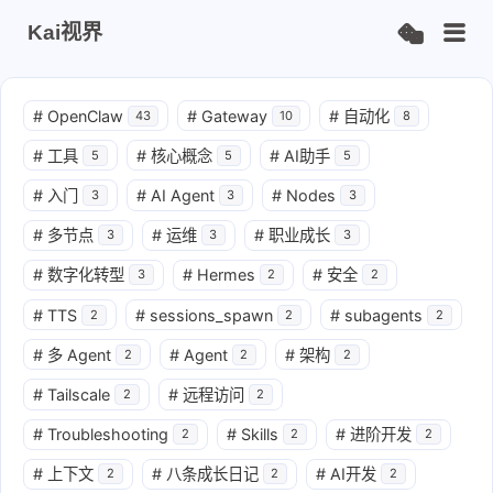
Kai视界
#
OpenClaw
#
Gateway
#
自动化
43
10
8
#
工具
#
核心概念
#
AI助手
5
5
5
#
入门
#
AI Agent
#
Nodes
3
3
3
#
多节点
#
运维
#
职业成长
3
3
3
#
数字化转型
#
Hermes
#
安全
3
2
2
#
TTS
#
sessions_spawn
#
subagents
2
2
2
#
多 Agent
#
Agent
#
架构
2
2
2
#
Tailscale
#
远程访问
2
2
#
Troubleshooting
#
Skills
#
进阶开发
2
2
2
#
上下文
#
八条成长日记
#
AI开发
2
2
2