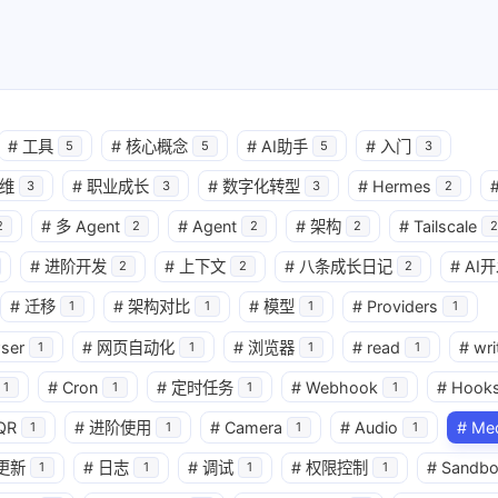
#
工具
#
核心概念
#
AI助手
#
入门
5
5
5
3
维
#
职业成长
#
数字化转型
#
Hermes
3
3
3
2
#
多 Agent
#
Agent
#
架构
#
Tailscale
2
2
2
2
2
#
进阶开发
#
上下文
#
八条成长日记
#
AI
2
2
2
#
迁移
#
架构对比
#
模型
#
Providers
1
1
1
1
ser
#
网页自动化
#
浏览器
#
read
#
wri
1
1
1
1
#
Cron
#
定时任务
#
Webhook
#
Hook
1
1
1
1
QR
#
进阶使用
#
Camera
#
Audio
#
Me
1
1
1
1
更新
#
日志
#
调试
#
权限控制
#
Sandbo
1
1
1
1