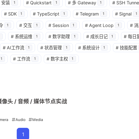
安装
#
Quickstart
#
多 Gateway
#
SSH Tunne
1
1
1
兴趣点
寻找你感兴趣的领域
#
SDK
#
TypeScript
#
Telegram
#
Signal
1
1
1
1
令
#
交互
#
Session
#
Agent Loop
#
消
1
1
1
1
3
2
1
AI Agent
Agent
Agent Runtime
#
系统运维
#
数字助理
#
成长日记
#
每日
1
1
1
#
AI工作流
#
状态管理
#
系统设计
#
技能配置
1
1
1
1
2
1
Heartbeat
Hermes
Hooks
N
#
工作流
#
数字主权
1
1
1
2
1
2
TTS
Tailnet
Tailscale
Webh
1
2
read
sessions_spawn
subagen
2
1
3
多 Agent
多模态
多节点
安全
摄像头 / 音频 / 媒体节点实战
2
1
1
1
架构
架构对比
模型
浏览器
mera
Audio
Media
1
迁移
1