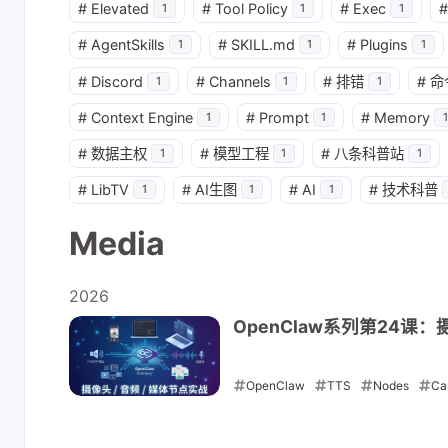
#
Elevated
#
Tool Policy
#
Exec
#
1
1
1
互动
最新评论
#
AgentSkills
#
SKILL.md
#
Plugins
1
1
1
#
Discord
#
Channels
#
排错
#
命
1
1
1
正在加载中...
#
Context Engine
#
Prompt
#
Memory
1
1
1
#
数据主权
#
模型工程
#
八条科普站
1
1
1
#
LibTV
#
AI生图
#
AI
#
技术科普
1
1
1
Media
2026
OpenClaw系列第24课：
OpenClaw
TTS
Nodes
Ca
2026-05-12