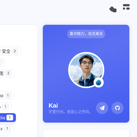
集中精力，攻克难关
#
安全
2
开发
2
te
1
Kai
s
1
字里行间，皆是心之所向。
dia
1
x
1