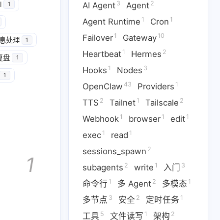
3
2
l
AI Agent
Agent
1
1
1
Agent Runtime
Cron
1
10
Failover
Gateway
息处理
1
1
2
Heartbeat
Hermes
1
1
10
Cron
Failover
Gateway
复盘
1
1
3
Hooks
Nodes
1
3
43
1
odes
OpenClaw
Providers
43
1
OpenClaw
Providers
2
1
2
TTS
Tailnet
Tailscale
1
1
1
1
ook
browser
edit
exec
1
1
1
Webhook
browser
edit
2
1
3
1
ts
write
入门
命令行
1
1
exec
read
2
1
5
1
定时任务
工具
文件读写
2
sessions_spawn
1
2
1
3
subagents
write
入门
1
8
1
网页自动化
自动化
语音
1
2
1
命令行
多 Agent
多模态
3
2
1
多节点
安全
定时任务
5
1
2
工具
文件读写
架构