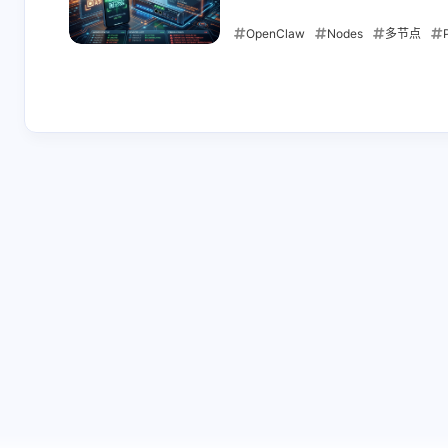
OpenClaw
Nodes
多节点
2026-05-11