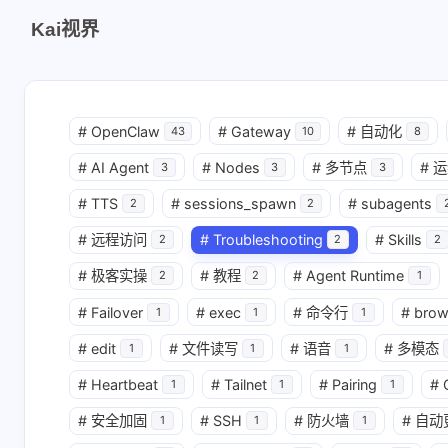
Kai视界
#
OpenClaw
#
Gateway
#
自动化
43
10
8
#
AI Agent
#
Nodes
#
多节点
#
运
3
3
3
#
TTS
#
sessions_spawn
#
subagents
2
2
#
远程访问
#
Troubleshooting
#
Skills
2
2
2
#
极客实操
#
教程
#
Agent Runtime
2
2
1
#
Failover
#
exec
#
命令行
#
brow
1
1
1
#
edit
#
文件读写
#
语音
#
多模态
1
1
1
#
Heartbeat
#
Tailnet
#
Pairing
#
1
1
1
#
安全加固
#
SSH
#
防火墙
#
自动
1
1
1