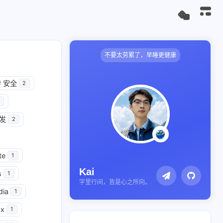
不要太劳累了，早睡更健康
#
安全
2
开发
2
te
1
Kai
s
1
字里行间，皆是心之所向。
dia
1
x
1