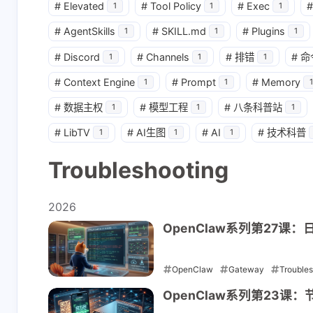
#
Elevated
#
Tool Policy
#
Exec
#
1
1
1
互动
最新评论
#
AgentSkills
#
SKILL.md
#
Plugins
1
1
1
#
Discord
#
Channels
#
排错
#
命
1
1
1
正在加载中...
#
Context Engine
#
Prompt
#
Memory
1
1
1
#
数据主权
#
模型工程
#
八条科普站
1
1
1
#
LibTV
#
AI生图
#
AI
#
技术科普
1
1
1
Troubleshooting
2026
OpenClaw系列第27课：日
OpenClaw
Gateway
Trouble
2026-05-13
OpenClaw系列第23课