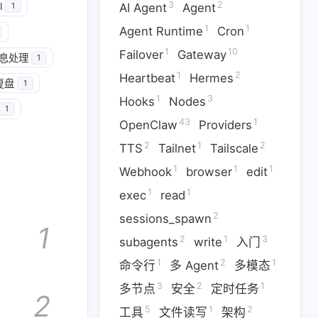
3
2
l
AI Agent
Agent
1
1
1
Agent Runtime
Cron
1
10
Failover
Gateway
息处理
1
1
2
Heartbeat
Hermes
1
1
10
Cron
Failover
Gateway
复盘
1
1
3
Hooks
Nodes
1
3
43
1
odes
OpenClaw
Providers
43
1
OpenClaw
Providers
2
1
2
TTS
Tailnet
Tailscale
1
1
1
1
ook
browser
edit
exec
1
1
1
Webhook
browser
edit
2
1
3
1
ts
write
入门
命令行
1
1
exec
read
2
1
5
1
定时任务
工具
文件读写
2
sessions_spawn
1
2
1
3
subagents
write
入门
1
8
1
网页自动化
自动化
语音
1
2
1
命令行
多 Agent
多模态
3
2
1
多节点
安全
定时任务
2
5
1
2
工具
文件读写
架构