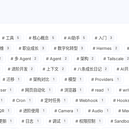
#
工具
#
核心概念
#
AI助手
#
入门
5
5
5
3
维
#
职业成长
#
数字化转型
#
Hermes
3
3
3
2
#
多 Agent
#
Agent
#
架构
#
Tailscale
2
2
2
2
2
#
进阶开发
#
上下文
#
八条成长日记
#
AI
2
2
2
#
迁移
#
架构对比
#
模型
#
Providers
1
1
1
1
ser
#
网页自动化
#
浏览器
#
read
#
wri
1
1
1
1
#
Cron
#
定时任务
#
Webhook
#
Hook
1
1
1
1
QR
#
进阶使用
#
Camera
#
Audio
#
Me
1
1
1
1
更新
#
日志
#
调试
#
权限控制
#
Sandbo
1
1
1
1