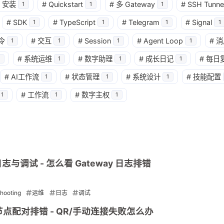
安装
#
Quickstart
#
多 Gateway
#
SSH Tunne
1
1
1
兴趣点
寻找你感兴趣的领域
#
SDK
#
TypeScript
#
Telegram
#
Signal
1
1
1
1
令
#
交互
#
Session
#
Agent Loop
#
消
1
1
1
1
3
2
1
AI Agent
Agent
Agent Runtime
#
系统运维
#
数字助理
#
成长日记
#
每日
1
1
1
#
AI工作流
#
状态管理
#
系统设计
#
技能配置
1
1
1
1
2
1
Heartbeat
Hermes
Hooks
N
#
工作流
#
数字主权
1
1
1
2
1
2
TTS
Tailnet
Tailscale
Webh
1
2
read
sessions_spawn
subagen
2
1
3
多 Agent
多模态
多节点
安全
志与调试 - 怎么看 Gateway 日志排错
2
1
1
1
架构
架构对比
模型
浏览器
shooting
运维
日志
调试
1
迁移
：节点配对排错 - QR/手动连接失败怎么办