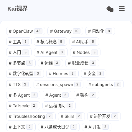
Kai视界
#
OpenClaw
#
Gateway
#
自动化
43
10
8
#
工具
#
核心概念
#
AI助手
5
5
5
#
入门
#
AI Agent
#
Nodes
3
3
3
#
多节点
#
运维
#
职业成长
3
3
3
#
数字化转型
#
Hermes
#
安全
3
2
2
#
TTS
#
sessions_spawn
#
subagents
2
2
2
#
多 Agent
#
Agent
#
架构
2
2
2
#
Tailscale
#
远程访问
2
2
#
Troubleshooting
#
Skills
#
进阶开发
2
2
2
#
上下文
#
八条成长日记
#
AI开发
2
2
2