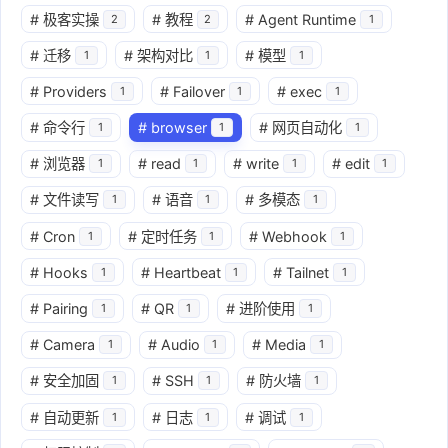
#
极客实操
#
教程
#
Agent Runtime
2
2
1
#
迁移
#
架构对比
#
模型
1
1
1
#
Providers
#
Failover
#
exec
1
1
1
#
命令行
#
browser
#
网页自动化
1
1
1
#
浏览器
#
read
#
write
#
edit
1
1
1
1
#
文件读写
#
语音
#
多模态
1
1
1
#
Cron
#
定时任务
#
Webhook
1
1
1
#
Hooks
#
Heartbeat
#
Tailnet
1
1
1
#
Pairing
#
QR
#
进阶使用
1
1
1
#
Camera
#
Audio
#
Media
1
1
1
#
安全加固
#
SSH
#
防火墙
1
1
1
#
自动更新
#
日志
#
调试
1
1
1