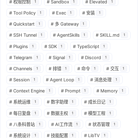
#
权限控制
#
Sandbox
#
Elevated
1
1
1
#
Tool Policy
#
Exec
#
安装
1
1
1
#
Quickstart
#
多 Gateway
1
1
#
SSH Tunnel
#
AgentSkills
#
SKILL.md
1
1
1
#
Plugins
#
SDK
#
TypeScript
1
1
1
#
Telegram
#
Signal
#
Discord
1
1
1
#
Channels
#
排错
#
命令
#
交互
1
1
1
1
#
Session
#
Agent Loop
#
消息处理
1
1
1
#
Context Engine
#
Prompt
#
Memory
1
1
1
#
系统运维
#
数字助理
#
成长日记
1
1
1
#
每日复盘
#
数据主权
#
模型工程
1
1
1
#
八条科普站
#
AI工作流
#
状态管理
1
1
1
#
系统设计
#
技能配置
#
LibTV
1
1
1