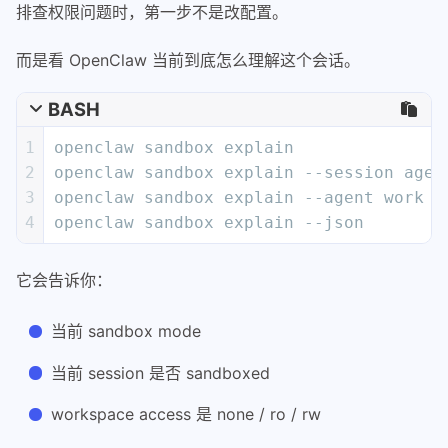
排查权限问题时，第一步不是改配置。
而是看 OpenClaw 当前到底怎么理解这个会话。
BASH
1
openclaw sandbox explain
2
openclaw sandbox explain --session agen
3
openclaw sandbox explain --agent work
4
openclaw sandbox explain --json
它会告诉你：
当前 sandbox mode
当前 session 是否 sandboxed
workspace access 是 none / ro / rw