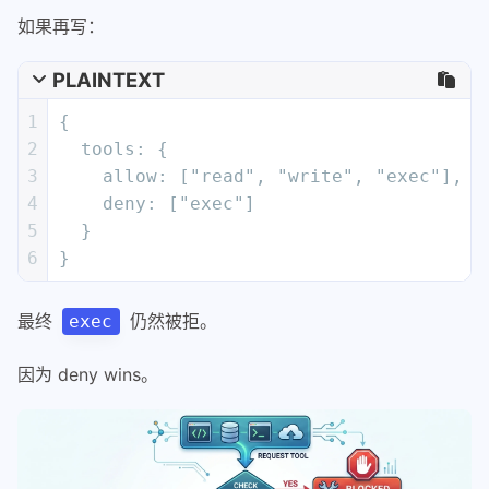
如果再写：
PLAINTEXT
1
{
2
  tools: {
3
    allow: ["read", "write", "exec"],
4
    deny: ["exec"]
5
  }
6
}
最终
仍然被拒。
exec
因为 deny wins。