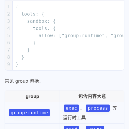
1
{
2
  tools: {
3
    sandbox: {
4
      tools: {
5
        allow: ["group:runtime", "group
6
      }
7
    }
8
  }
9
}
常见 group 包括：
group
包含内容大意
、
等
exec
process
group:runtime
运行时工具