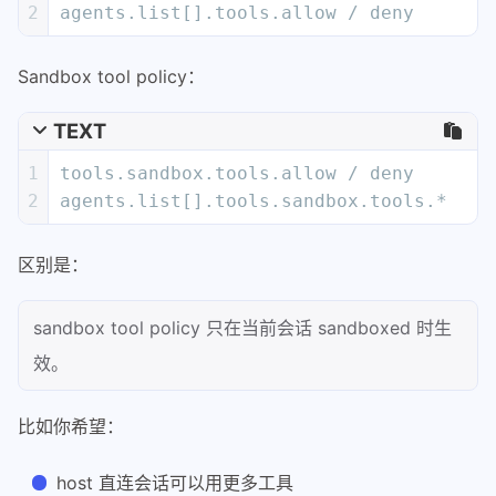
2
agents.list[].tools.allow / deny
Sandbox tool policy：
TEXT
1
tools.sandbox.tools.allow / deny
2
agents.list[].tools.sandbox.tools.*
区别是：
sandbox tool policy 只在当前会话 sandboxed 时生
效。
比如你希望：
host 直连会话可以用更多工具